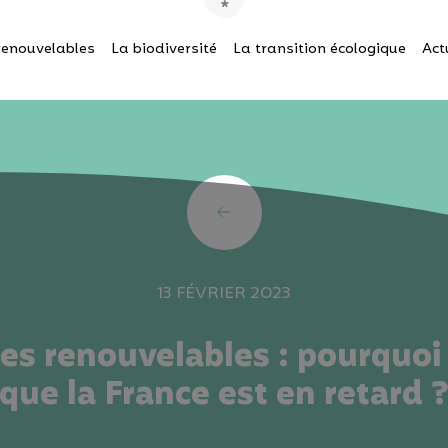
renouvelables
La biodiversité
La transition écologique
Act
13 FÉVRIER 2023
es renouvelables : pourquoi
que la France est en retard 