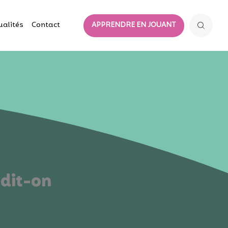
ualités
Contact
APPRENDRE EN JOUANT
 dit-on
?