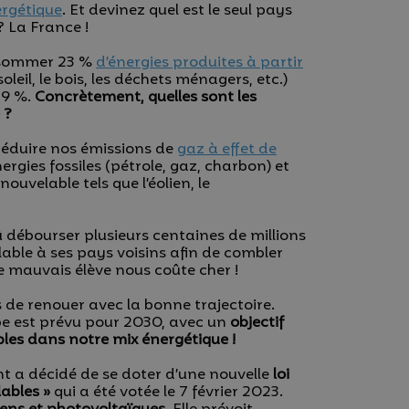
ergétique
. Et devinez quel est le seul pays
? La France !
onsommer 23 %
d’énergies produites à partir
 soleil, le bois, les déchets ménagers, etc.)
19 %.
Concrètement, quelles sont les
 ?
réduire nos émissions de
gaz à effet de
gies fossiles (pétrole, gaz, charbon) et
ouvelable tels que l’éolien, le
û débourser plusieurs centaines de millions
lable à ses pays voisins afin de combler
de mauvais élève nous coûte cher !
de renouer avec la bonne trajectoire.
pe est prévu pour 2030, avec un
objectif
bles dans notre mix énergétique !
nt a décidé de se doter d’une nouvelle
loi
lables »
qui a été votée le 7 février 2023.