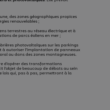
iens et photovoltaïques
. Elle prévoit
mune, des zones géographiques propices
gies renouvelables ;
ens terrestres au réseau électrique et à
lations de parcs éoliens en mer ;
brières photovoltaïques sur les parkings
t à autoriser l’implantation de panneaux
littoral ou dans des zones montagneuses.
re d’opérer des transformations
it l’objet de beaucoup de débats au sein
e lois qui, pas à pas, permettront à la