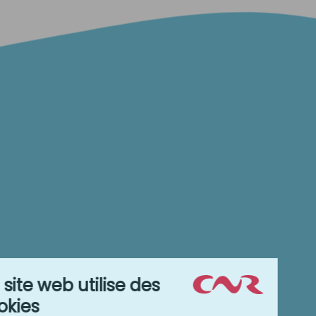
Contact
Si vous souhaitez des informations supplémentaires ou
nous faire part de vos remarques sur un sujet ou une
thématique que vous n’auriez pas trouvée sur cette
plateforme pédagogique, n’hésitez pas à nous contacter.