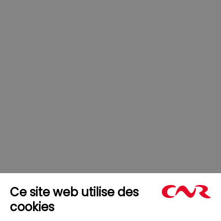
des transports par exemple, il faudra disposer
d’électricité en quantité suffisante pour recharger les
batteries des vélos, des voitures, des camions et des bus
qui remplaceront progressivement les véhicules à
essence. Demain, notre mix énergétique aura donc encore
plus besoin de la fée électricité et
les énergies
renouvelables ont un rôle clé à jouer !
Envie de savoir
pourquoi ? Rhônan, va vous l’expliquer à travers une
série de jeux ludiques. C’est par
ici
.