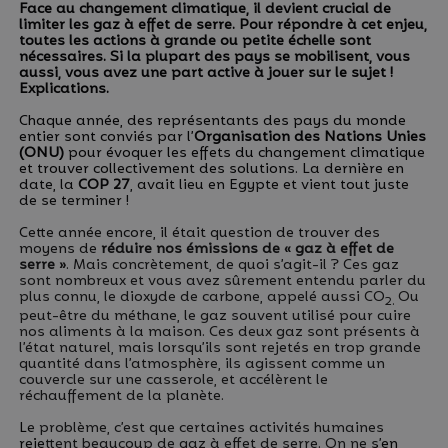
Face au changement climatique, il devient crucial de
limiter les gaz à effet de serre. Pour répondre à cet enjeu,
toutes les actions à grande ou petite échelle sont
nécessaires. Si la plupart des pays se mobilisent, vous
aussi, vous avez une part active à jouer sur le sujet !
Explications.
Chaque année, des représentants des pays du monde
entier sont conviés par l’
Organisation des Nations Unies
(ONU)
pour évoquer les effets du changement climatique
et trouver collectivement des solutions. La dernière en
date, la
COP 27
, avait lieu en Egypte et vient tout juste
de se terminer !
Cette année encore, il était question de trouver des
moyens de
réduire nos émissions de « gaz à effet de
serre »
. Mais concrètement, de quoi s’agit-il ? Ces gaz
sont nombreux et vous avez sûrement entendu parler du
plus connu, le dioxyde de carbone, appelé aussi CO
Ou
2.
peut-être du méthane, le gaz souvent utilisé pour cuire
nos aliments à la maison. Ces deux gaz sont présents à
l’état naturel, mais lorsqu’ils sont rejetés en trop grande
quantité dans l’atmosphère, ils agissent comme un
couvercle sur une casserole, et accélèrent le
réchauffement de la planète.
Le problème, c’est que certaines activités humaines
rejettent beaucoup de gaz à effet de serre. On ne s’en