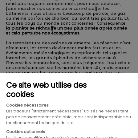
rend pas toujours compte mais pour nous déplacer,
faire marcher nos usines ou encore chauffer les
bâtiments, nous utilisons beaucoup de pétrole, de gaz
ou même parfois de charbon, qui sont très polluants. Et
tous les pays du monde sont concernés ! Conséquence :
la planète se réchauffe un peu plus année après année
et cela perturbe nos écosystèmes
.
La température des océans augmente, les réserves d’eau
diminuent, les terres deviennent moins fertiles et les
événements météorologiques exceptionnels tels que les
incendies, les grands épisodes de sécheresse ou à
l’inverse les inondations, sont plus fréquents. Tout cela a
des conséquences sur les humains bien sûr, mais encore
davantage sur les animaux ou les végétaux. Pas très
réjouissant…
La bonne nouvelle, c’est qu’on connait déjà la plupart des
solutions pour éviter d’aggraver la situation, et qu’
on
peut tous agir à notre échelle avec des gestes simples
!
Vous voulez en savoir plus pour passer à l’action ? Alors
rendez-vous dès maintenant sur cette page :