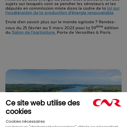
sujets sur lesquels vont se pencher les sénateurs et les
députés en commission mixte dans le cadre de la
loi sur
l’accélération de la production d’énergie renouvelable
.
Envie d’en savoir plus sur le monde agricole ? Rendez-
ème
vous du 25 février au 5 mars 2023 pour la 59
édition
du
Salon de l’agriculture
, Porte de Versailles à Paris.