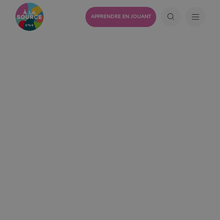
APPRENDRE EN JOUANT
LA
BIODIVERSITÉ
La biodiversité est une notion complexe qui fait
référence à l’ensemble des espèces vivantes et des
écosystèmes dans lesquels elles vivent. Là où cela
se complique, c’est que le long du Rhône, cette
biodiversité est particulièrement riche. Par exemple,