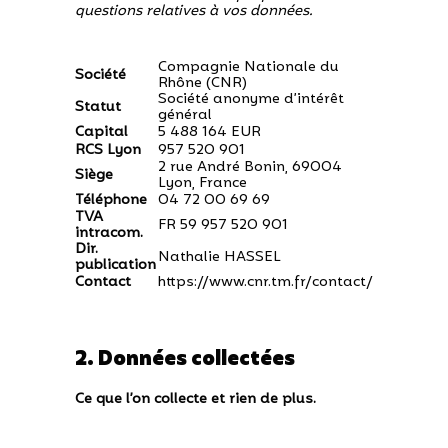
questions relatives à vos données.
Compagnie Nationale du
Société
Rhône (CNR)
Société anonyme d’intérêt
Statut
général
Capital
5 488 164 EUR
RCS Lyon
957 520 901
2 rue André Bonin, 69004
Siège
Lyon, France
Téléphone
04 72 00 69 69
TVA
FR 59 957 520 901
intracom.
Dir.
Nathalie HASSEL
publication
Contact
https://www.cnr.tm.fr/contact/
2. Données collectées
Ce que l’on collecte et rien de plus.