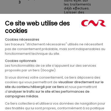
sans effet sur
3
les traitements
déjà effectues.
Laisser des
Loi
directives sur le
Post-
Informatique
sort de vos
mortem
& L.
données après
votre décès.
8. Exercer vos droits
Une question ? Notre DPO vous répond.
Contactez notre Délégué à la Protection
des Données. Délai légal de réponse : 1
mois (prorogeable à 3 mois).
Délègue à la Protection des Données
(DPO – DARJE)
CNR — 2 rue André Bonin, 69316 Lyon
Cedex 04
Email :
donnees.personnelles@cnr.tm.fr