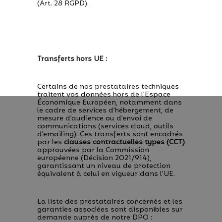
(Art. 28 RGPD).
Transferts hors UE :
Certains de nos prestataires techniques
traitent vos données hors de l’Espace
Économique Européen, notamment dans
le cadre de services d’hébergement, de
mesure d’audience ou d’envoi de
communications (services cloud, outils
d’emailing). Ces transferts sont encadrés
par les
clauses contractuelles types (CCT)
approuvées par la Commission
européenne (Décision 2021/914),
garantissant un niveau de protection
équivalent à celui en vigueur dans l’UE.
La liste des prestataires concernés et les
garanties associées sont disponibles sur
demande auprès de notre DPO :