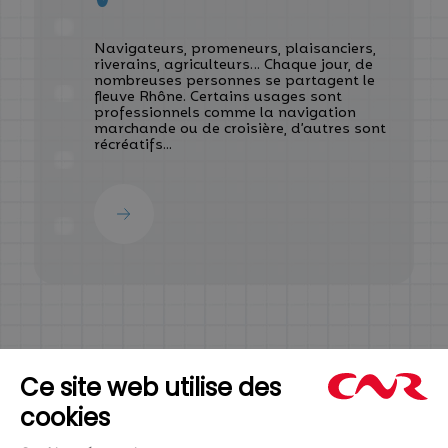
Navigateurs, promeneurs, plaisanciers,
riverains, agriculteurs… Chaque jour, de
nombreuses personnes se partagent le
fleuve Rhône. Certains usages sont
professionnels comme la navigation
marchande ou de croisière, d’autres sont
récréatifs...
Apprendre en jouant