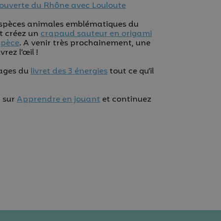
couverte du Rhône avec Louloute
s espèces animales emblématiques du
et créez un
crapaud sauteur en origami
spèce
. A venir très prochainement, une
rez l’œil !
pages du
livret des 3 énergies
tout ce qu’il
z sur
Apprendre en jouant
et continuez