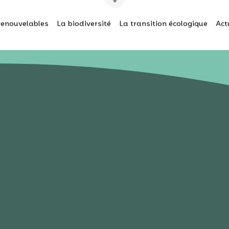
renouvelables
La biodiversité
La transition écologique
Act
27 JUIN 2023
ône souffre-t-il du manque d