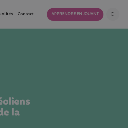
ualités
Contact
APPRENDRE EN JOUANT
éoliens
de la