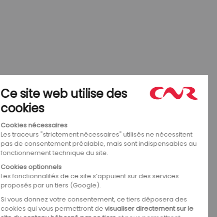
au monde, organisée par l’association Vélo Club Vallée
du Rhône Ardéchoise. Cette
course de renommée
nationale et internationale
a lieu chaque année en
France, au cours de la première quinzaine du mois de
septembre. Des sportives du monde entier participent à
cette course, dont la date est proche des Championnats
du monde, ce qui leur permet ainsi de d’éprouver leurs
bonnes conditions physiques.
Plus de
25 équipes internationales
et
5 équipes
françaises
se sont déjà engagées à participer à l’édition
2023 !
Rendez-vous
du 5 au 11 septembre
pour vivre un
événement exceptionnel en Vallée du Rhône !
Pour découvrir le parcours de l’édition 2023
ARTICLE SUIVANT