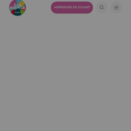
APPRENDRE EN JOUANT
1 SEPTEMBRE 2023
CNR et le TCFIA, solidaires
et engagés pour la
protection du fleuve Rhône