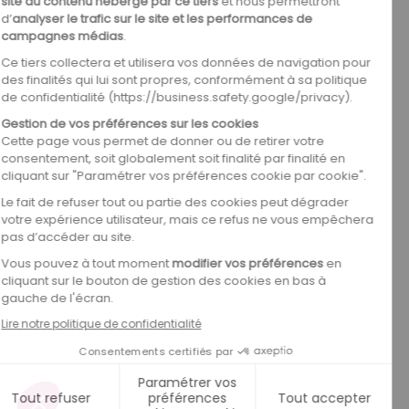
CNR ouvre les portes de ses parcs
éoliens et photovoltaïques pour la
Fête de la Science
LIRE L'ARTICLE
1
0
0
%
1
0
0