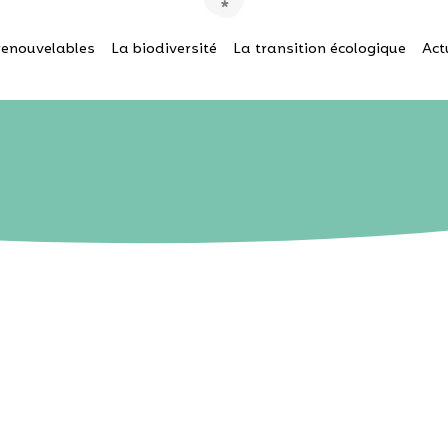
renouvelables
La biodiversité
La transition écologique
Act
26 MARS 2026
arrêt annuel de la navigatio
 de la performance et de la 
des écluses sur le Rhône.