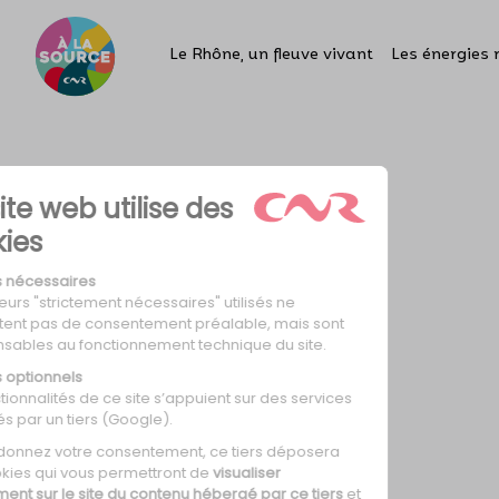
Le Rhône, un fleuve vivant
Les énergies 