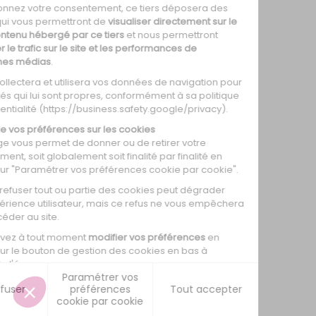
0
0
0