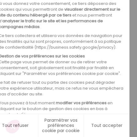
0
0
0