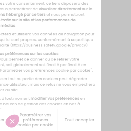
0
0
0