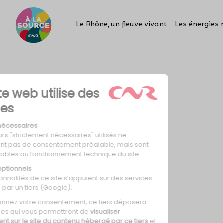
Le Rhône, un fleuve vivant
Les énergies 