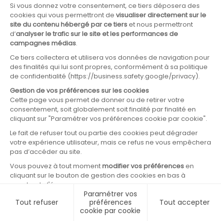
0
0
0