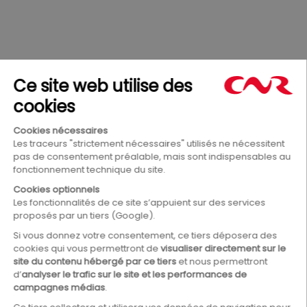
rencontre de l’eau douce et l’eau salée créé de l’électricité
100 % renouvelable (
podcast sur l’énergie osmotique
). Il
enchaîne ensuite avec l’hydrogène renouvelable, véritable
solution de stockage pour les énergies renouvelables
(
podcast sur l’hydrogène renouvelable
).
Et pour compléter ces sujets, Rhônan vous présente
l’agrivoltaïsme qui allie rendement agricole et production
d’électricité 100 % renouvelable (
podcast sur
l’agrivoltaïsme
).
Alors n’attendez plus, chaussez vos écouteurs pour
devenir incollable sur les énergies renouvelables et être
pleinement engagé dans un monde plus durable !
ARTICLE SUIVANT