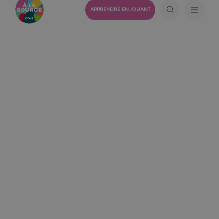
APPRENDRE EN JOUANT
30 SEPTEMBRE 2025
Les Semaines Européennes
du Développement Durable
: agir ensemble pour
l’avenir