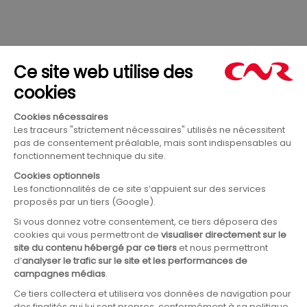
conviction forte :
la durabilité ne peut être atteinte que
par l’action collective
.
Les Semaines Européennes du Développement Durable
démontrent qu’il est possible de
conjuguer performance
économique, respect de l’environnement et équité sociale
.
Elles sont aussi un rappel que
chacun, à son échelle, a un
rôle à jouer
. Entreprises, collectivités, associations,
citoyens : tous sont acteurs de la transformation vers un
avenir durable.
ARTICLE SUIVANT
Centenaire de la houille blanche : la
force de l’eau au service d’un avenir