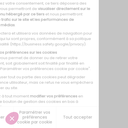
0
0
0