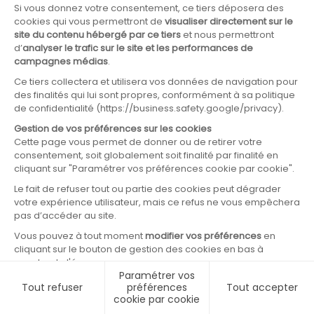
0
0
0